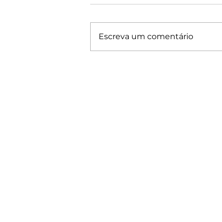
Escreva um comentário
Municípios da região de
Franca permanecem
estagnados em
transparência, revela Índice
de Transparência e
Governança Pública 2025