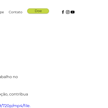
Doe
ipe
Contato
abalho no 
pção, contribua 
/720p/mp4/file.