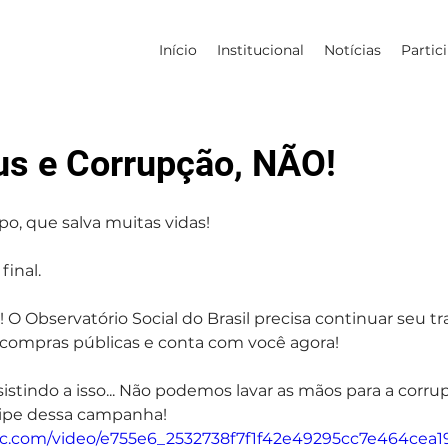
Início
Institucional
Notícias
Partic
us e Corrupção, NÃO!
o, que salva muitas vidas!
final.
 O Observatório Social do Brasil precisa continuar seu tr
ompras públicas e conta com você agora!
istindo a isso... Não podemos lavar as mãos para a corru
cipe dessa campanha!
atic.com/video/e755e6_2532738f7f1f42e49295cc7e464cea19